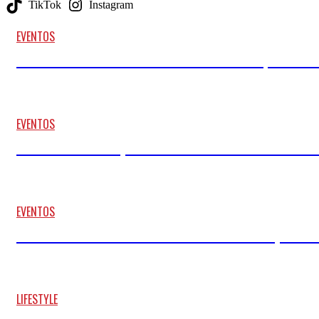
TikTok
Instagram
EVENTOS
MARBELLA SE VISTE DE SOLIDARIDAD: MAKOKE, NORMA 
06/08/2026
EVENTOS
CINCO FESTIVALES QUE TODAVÍA PUEDEN SALVARTE EL 
17/07/2026
EVENTOS
DE LEYENDA DE LA NBA A DJ EN BARCELONA: SHAQUILLE O
09/07/2026
LIFESTYLE