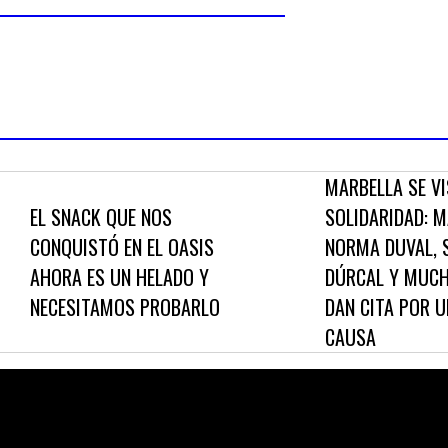
 UN HELADO Y NECESITAMOS PROBARLO
 PARA ESTAR EN PAZ EN MITAD DE MADRID… Y LA GENTE H
MARBELLA SE VISTE D
L SNACK QUE NOS
SOLIDARIDAD: MAKOK
ONQUISTÓ EN EL OASIS
NORMA DUVAL, SHAIL
HORA ES UN HELADO Y
DÚRCAL Y MUCHOS M
ECESITAMOS PROBARLO
DAN CITA POR UNA B
CAUSA
© 2024 (S)TALKEANDO