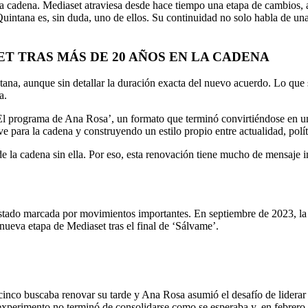
a cadena. Mediaset atraviesa desde hace tiempo una etapa de cambios, a
intana es, sin duda, uno de ellos. Su continuidad no solo habla de un
T TRAS MÁS DE 20 AÑOS EN LA CADENA
na, aunque sin detallar la duración exacta del nuevo acuerdo. Lo que sí
a.
‘El programa de Ana Rosa’, un formato que terminó convirtiéndose en un
ve para la cadena y construyendo un estilo propio entre actualidad, políti
 de la cadena sin ella. Por eso, esta renovación tiene mucho de mensaje
estado marcada por movimientos importantes. En septiembre de 2023, l
 nueva etapa de Mediaset tras el final de ‘Sálvame’.
inco buscaba renovar su tarde y Ana Rosa asumió el desafío de liderar
xperimento no terminó de consolidarse como se esperaba y, en febrero d