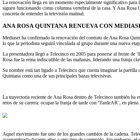
La renovación llega en un momento especialmente significativo para l
siguen funcionando como columna vertebral de la casa. Y Ana Rosa Qu
concreta de entender la televisión matinal.
ANA ROSA QUINTANA RENUEVA CON MEDIASE
Mediaset ha confirmado la renovación del contrato de Ana Rosa Quinta
lo que la periodista seguirá vinculada al grupo durante una nueva etap
La presentadora llegó a Telecinco en 2005 para ponerse al frente de 
Rosa fue la reina indiscutible de las mañanas, liderando una franja cla
Su nombre está tan ligado a Telecinco que cuesta imaginar la parrilla
Quintana como una de sus principales bazas televisivas.
La trayectoria reciente de Ana Rosa dentro de Telecinco también ha 
retos de su carrera: ocupar la franja de tarde con ‘TardeAR’, en plena
Aquel movimiento fue uno de los grandes cambios de la cadena. Telec
acostumbrada durante años a otro tipo de contenido. Sin embargo, el e