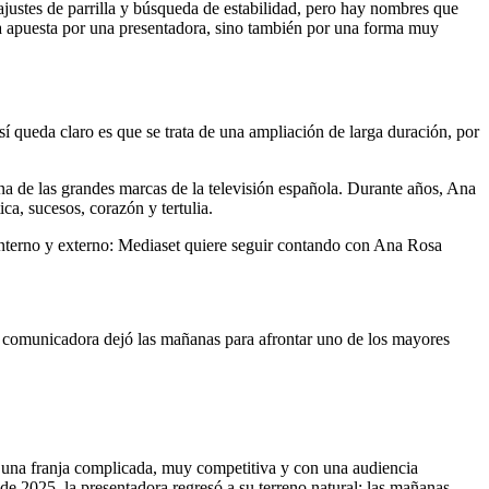
justes de parrilla y búsqueda de estabilidad, pero hay nombres que
a apuesta por una presentadora, sino también por una forma muy
 queda claro es que se trata de una ampliación de larga duración, por
a de las grandes marcas de la televisión española. Durante años, Ana
ca, sucesos, corazón y tertulia.
 interno y externo: Mediaset quiere seguir contando con Ana Rosa
a comunicadora dejó las mañanas para afrontar uno de los mayores
 una franja complicada, muy competitiva y con una audiencia
e 2025, la presentadora regresó a su terreno natural: las mañanas.