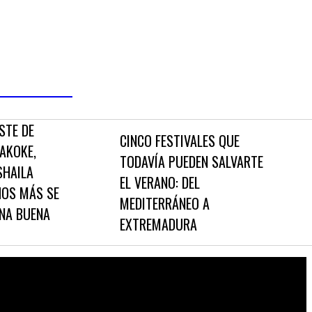
A HECHO COLA
E
CINCO FESTIVALES QUE
E,
DE
TODAVÍA PUEDEN SALVARTE
A
EN
EL VERANO: DEL
ÁS SE
O’
MEDITERRÁNEO A
UENA
ES
EXTREMADURA