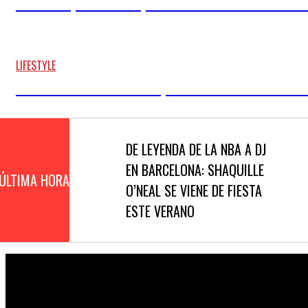
EL SNACK QUE NOS CONQUISTÓ EN EL OASIS AHORA ES
09/07/2026
LIFESTYLE
ESTAMOS TAN SATURADOS QUE HAN PUESTO UNA CABINA
05/07/2026
QUE
DE LEYENDA DE LA NBA A DJ
E
LVARTE
EN BARCELONA: SHAQUILLE
C
ÚLTIMA HORA
O’NEAL SE VIENE DE FIESTA
A
ESTE VERANO
N